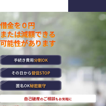
借金を０円
または減額できる
可能性があります
手続き費用
分割OK
その日から
督促STOP
匿名OK
秘密厳守
自己破産
ご相談
の
もお気軽に