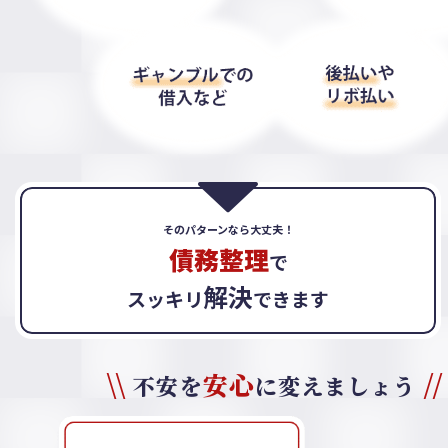
そのパターンなら大丈夫！
債務整理
で
解決
スッキリ
できます
\\
//
安心
不安を
に変えましょう