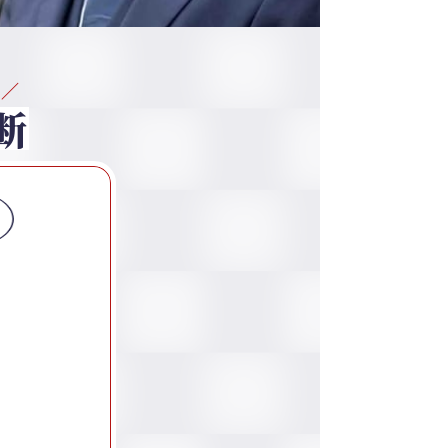
し
／
断