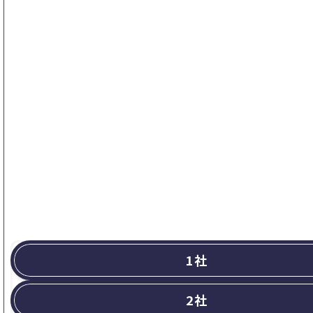
1社
2社