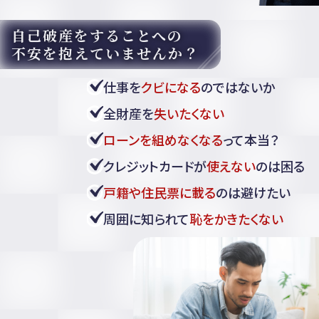
自己破産をすることへの
不安を抱えていませんか？
仕事を
クビになる
のではないか
全財産を
失いたくない
ローンを組めなくなる
って本当？
クレジットカードが
使えない
のは困る
戸籍や住民票に載る
のは避けたい
周囲に知られて
恥をかきたくない