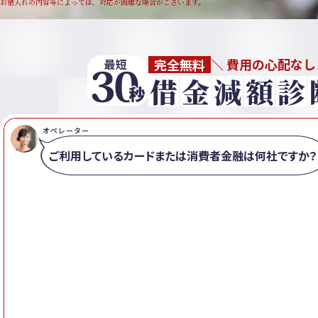
お借入れの内容等によっては、対応が困難な場合がございます。
＼
費用の心配な
完全無料
借
金
減
額
診
オペレーター
ご利用しているカードまたは消費者金融は何社ですか？